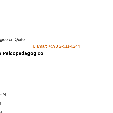
Llamar: +593 2-511-0244
ro Psicopedagogico
M
 PM
M
M