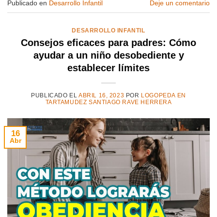
Publicado en
Desarrollo Infantil
Deje un comentario
DESARROLLO INFANTIL
Consejos eficaces para padres: Cómo
ayudar a un niño desobediente y
establecer límites
PUBLICADO EL
ABRIL 16, 2023
POR
LOGOPEDA EN
TARTAMUDEZ SANTIAGO RAVE HERRERA
16
Abr