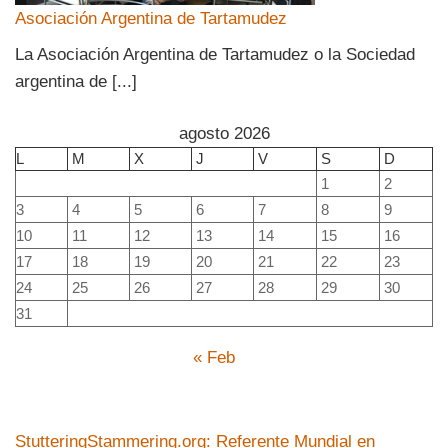
Asociación Argentina de Tartamudez
La Asociación Argentina de Tartamudez o la Sociedad
argentina de [...]
agosto 2026
L
M
X
J
V
S
D
1
2
3
4
5
6
7
8
9
10
11
12
13
14
15
16
17
18
19
20
21
22
23
24
25
26
27
28
29
30
31
« Feb
StutteringStammering.org: Referente Mundial en