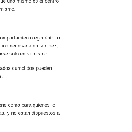
 que uno mismo es el centro
o mismo.
 comportamiento egocéntrico.
ción necesaria en la niñez,
arse sólo en sí mismo.
siados cumplidos pueden
e.
iene como para quienes lo
ás, y no están dispuestos a