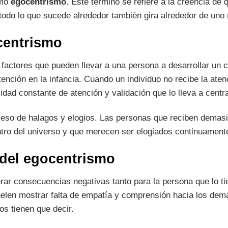
omo
egocentrismo
. Este término se refiere a la creencia de
, todo lo que sucede alrededor también gira alrededor de un
centrismo
 factores que pueden llevar a una persona a desarrollar un
atención en la infancia. Cuando un individuo no recibe la aten
idad constante de atención y validación que lo lleva a centr
ceso de halagos y elogios. Las personas que reciben dema
entro del universo y que merecen ser elogiados continuament
del egocentrismo
ar consecuencias negativas tanto para la persona que lo t
elen mostrar falta de empatía y comprensión hacia los dem
os tienen que decir.