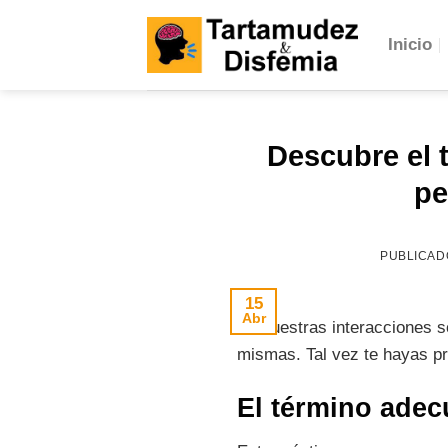
Skip
to
Inicio
content
Descubre el 
pe
PUBLICAD
15
Abr
En nuestras interacciones s
mismas. Tal vez te hayas pr
El término ade